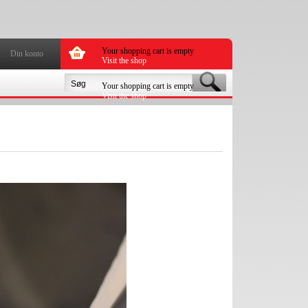
Your shopping cart is empty
Din konto
Visit the shop
Your shopping cart is empty
Visit the shop