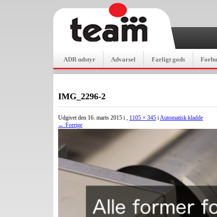
ADR udstyr
Advarsel
Farligt gods
Forb
IMG_2296-2
Udgivet den
16. marts 2015
i
,
1105 × 345
i
Automatisk kladde
← Forrige