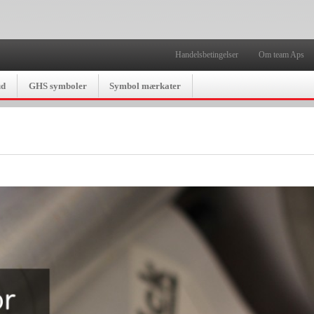
Handelsbetingelser
Om team Aps
ud
GHS symboler
Symbol mærkater