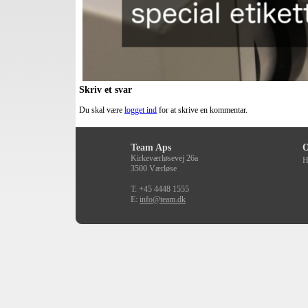
Skriv et svar
Du skal være
logget ind
for at skrive en kommentar.
Team Aps
O
Kirkeværløsevej 26a
H
3500 Værløse
T: +45 4448 1555
E:
info@team.dk