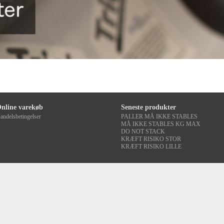
nline varekøb
Seneste produkter
andelsbetingelser
PALLER MÅ IKKE STABLES
MÅ IKKE STABLES KG MAX
DO NOT STACK
KRÆFT RISIKO STOR
KRÆFT RISIKO LILLE