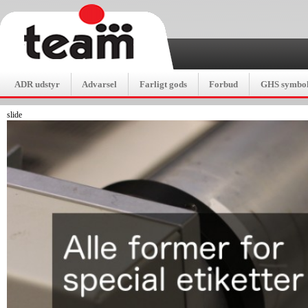
ADR udstyr
Advarsel
Farligt gods
Forbud
GHS symbol
slide