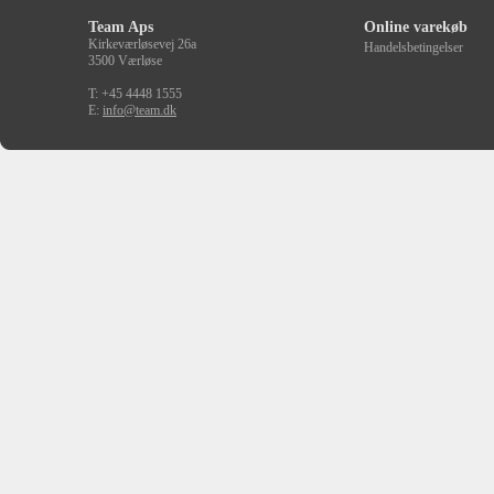
Team Aps
Online varekøb
Kirkeværløsevej 26a
Handelsbetingelser
3500 Værløse
T: +45 4448 1555
E:
info@team.dk