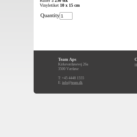
Ruller a
250 stk
Vinyletiket
10 x 15 cm
Quantity
Team Aps
O
Kirkeværløsevej 26a
H
3500 Værløse
T: +45 4448 1555
E:
info@team.dk