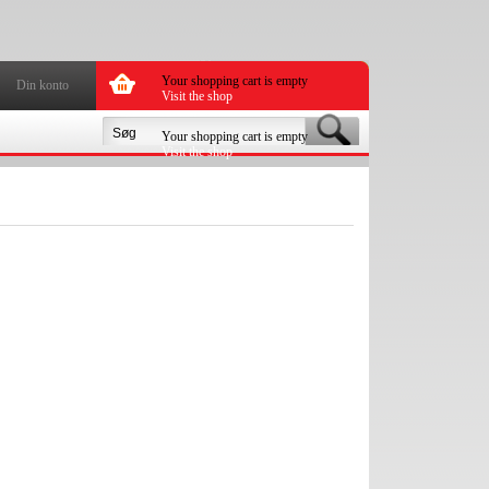
Your shopping cart is empty
Din konto
Visit the shop
Your shopping cart is empty
Visit the shop