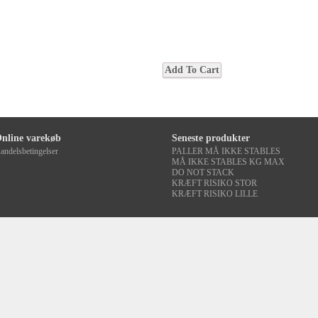
nline varekøb
Seneste produkter
andelsbetingelser
PALLER MÅ IKKE STABLES
MÅ IKKE STABLES KG MAX
DO NOT STACK
KRÆFT RISIKO STOR
KRÆFT RISIKO LILLE