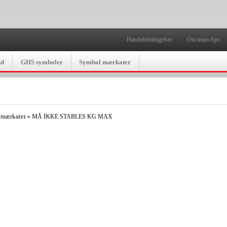
Handelsbetingelser
Om team Aps
ud
GHS symboler
Symbol mærkater
lmærkater
»
MÅ IKKE STABLES KG MAX