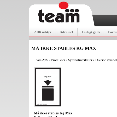
ADR udstyr
Advarsel
Farligt gods
Forb
MÅ IKKE STABLES KG MAX
Team ApS
Produkter
Symbolmærkater
Diverse symbo
»
»
»
Må ikke stables Kg Max