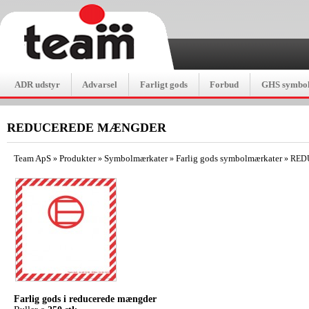
ADR udstyr
Advarsel
Farligt gods
Forbud
GHS symbol
REDUCEREDE MÆNGDER
Team ApS
Produkter
Symbolmærkater
Farlig gods symbolmærkater
»
»
»
»
RED
Farlig gods i reducerede mængder