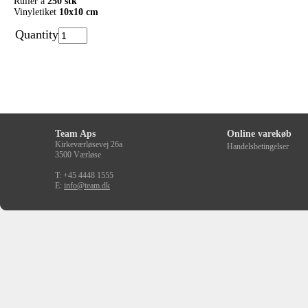
Ruller a
250 stk
Vinyletiket
10x10 cm
Quantity
Team Aps
Online varekøb
Kirkeværløsevej 26a
Handelsbetingelser
3500 Værløse
T: +45 4448 1555
E:
info@team.dk