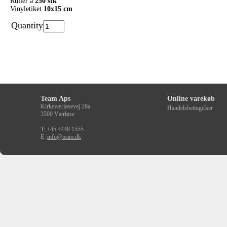
Ruller a
250 stk
Vinyletiket
10x15 cm
Quantity
Team Aps
Online varekøb
Kirkeværløsevej 26a
Handelsbetingelser
3500 Værløse
T: +45 4448 1555
E:
info@team.dk