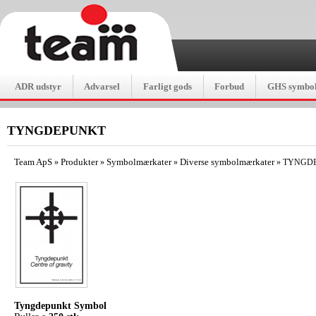
ADR udstyr
Advarsel
Farligt gods
Forbud
GHS symbol
TYNGDEPUNKT
Team ApS
Produkter
Symbolmærkater
Diverse symbolmærkater
»
»
»
»
TYNGD
Tyngdepunkt Symbol