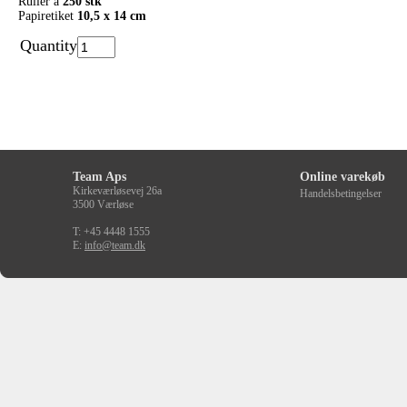
Ruller a
250 stk
Papiretiket
10,5 x 14 cm
Quantity
Team Aps
Online varekøb
Kirkeværløsevej 26a
Handelsbetingelser
3500 Værløse
T: +45 4448 1555
E:
info@team.dk