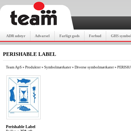
ADR udstyr
Advarsel
Farligt gods
Forbud
GHS symbol
PERISHABLE LABEL
Team ApS
Produkter
Symbolmærkater
Diverse symbolmærkater
»
»
»
»
PERISH
Perishable Label