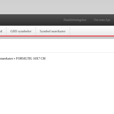
Handelsbetingelser
Om team Aps
ud
GHS symboler
Symbol mærkater
lmærkater
»
FORSIGTIG 16X7 CM