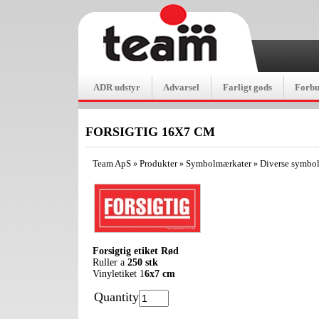
ADR udstyr
Advarsel
Farligt gods
Forb
FORSIGTIG 16X7 CM
Team ApS
Produkter
Symbolmærkater
Diverse symbo
»
»
»
Forsigtig etiket Rød
Ruller a
250 stk
Vinyletiket 1
6x7 cm
Quantity