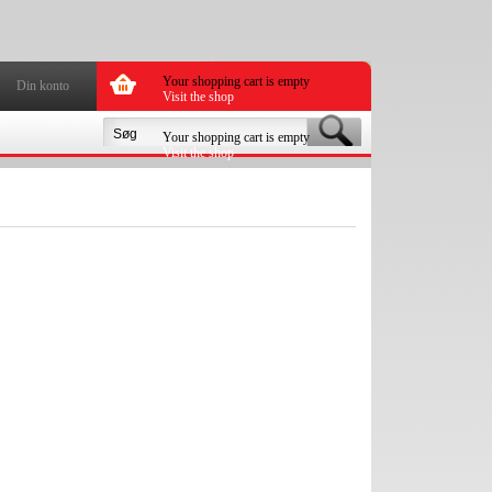
Your shopping cart is empty
Din konto
Visit the shop
Your shopping cart is empty
Visit the shop