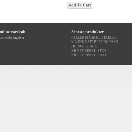
nline varekøb
Seneste produkter
andelsbetingelser
PALLER MÅ IKKE STABLES
MÅ IKKE STABLES KG MAX
DO NOT STACK
KRÆFT RISIKO STOR
KRÆFT RISIKO LILLE