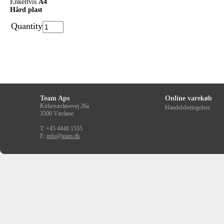
Enkeltvis
A4
Hård plast
Quantity
Team Aps
Online varekøb
Kirkeværløsevej 26a
Handelsbetingelser
3500 Værløse
T: +45 4448 1555
E:
info@team.dk