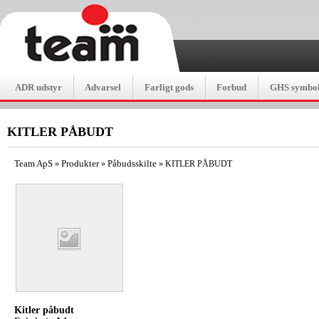
ADR udstyr
Advarsel
Farligt gods
Forbud
GHS symbol
KITLER PÅBUDT
Team ApS
Produkter
Påbudsskilte
»
»
»
KITLER PÅBUDT
Kitler påbudt