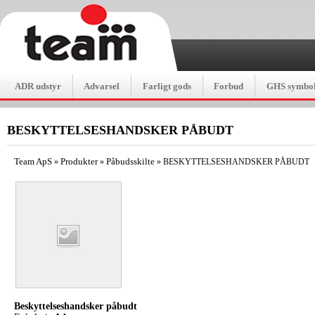
ADR udstyr
Advarsel
Farligt gods
Forbud
GHS symbol
BESKYTTELSESHANDSKER PÅBUDT
Team ApS
Produkter
Påbudsskilte
»
»
»
BESKYTTELSESHANDSKER PÅBUDT
Beskyttelseshandsker påbudt