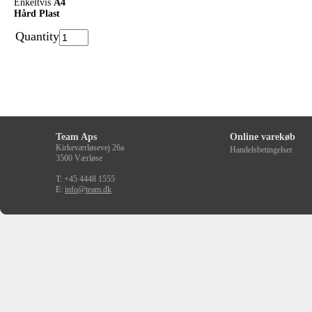
Enkeltvis
A4
Hård Plast
Quantity
Team Aps
Online varekøb
Kirkeværløsevej 26a
Handelsbetingelser
3500 Værløse
T: +45 4448 1555
E:
info@team.dk