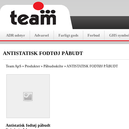
ADR udstyr
Advarsel
Farligt gods
Forbud
GHS symbol
ANTISTATISK FODTØJ PÅBUDT
Team ApS
Produkter
Påbudsskilte
»
»
»
ANTISTATISK FODTØJ PÅBUDT
Antistatisk fodtøj påbudt