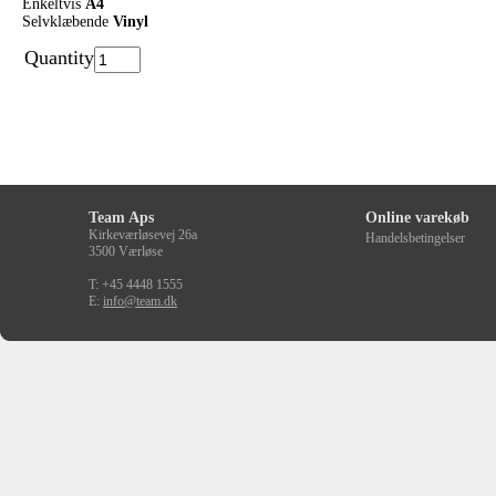
Enkeltvis
A4
Selvklæbende
Vinyl
Quantity
Team Aps
Online varekøb
Kirkeværløsevej 26a
Handelsbetingelser
3500 Værløse
T: +45 4448 1555
E:
info@team.dk