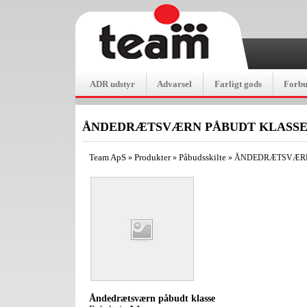
ADR udstyr
Advarsel
Farligt gods
Forb
ÅNDEDRÆTSVÆRN PÅBUDT KLASS
Team ApS
Produkter
Påbudsskilte
»
»
»
ÅNDEDRÆTSVÆRN
Åndedrætsværn påbudt klasse