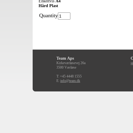
Enkeltvis
A4
Hård Plast
Quantity
Team Aps
O
Kirkeværløsevej 26a
H
3500 Værløse
T: +45 4448 1555
E:
info@team.dk