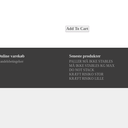
nline varekøb
Seneste produkter
andelsbetingelser
PALLER MÅ IKKE STABLES
MÅ IKKE STABLES KG MAX
DO NOT STACK
KRÆFT RISIKO STOR
KRÆFT RISIKO LILLE