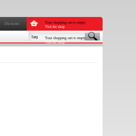
Your shopping cart is empty
Din konto
Visit the shop
Your shopping cart is empty
Visit the shop