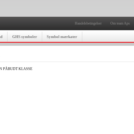
Handelsbetingelser
Om team Aps
ud
GHS symboler
Symbol mærkater
E
 PÅBUDT KLASSE