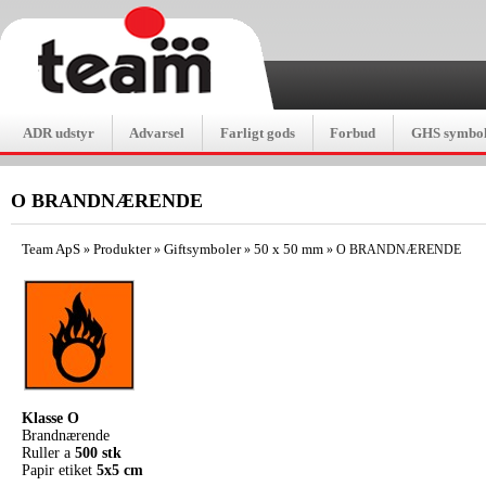
ADR udstyr
Advarsel
Farligt gods
Forbud
GHS symbol
O BRANDNÆRENDE
Team ApS
Produkter
Giftsymboler
50 x 50 mm
»
»
»
»
O BRANDNÆRENDE
Klasse O
Brandnærende
Ruller a
500 stk
Papir etiket
5x5 cm