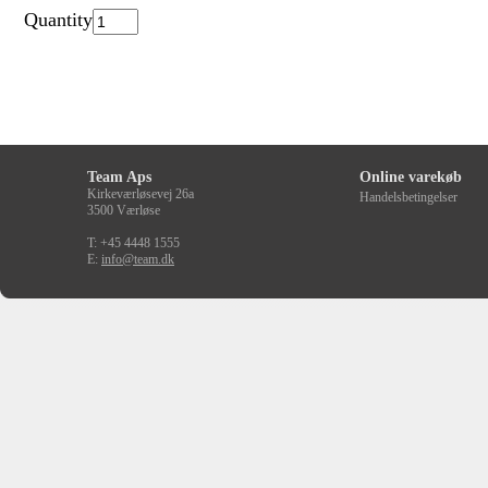
Quantity
Team Aps
Online varekøb
Kirkeværløsevej 26a
Handelsbetingelser
3500 Værløse
T: +45 4448 1555
E:
info@team.dk