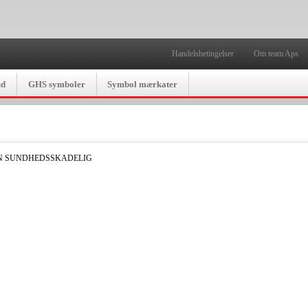
Handelsbetingelser
Om team Aps
ud
GHS symboler
Symbol mærkater
N SUNDHEDSSKADELIG