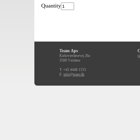
Quantity
Team Aps
O
Kirkeværløsevej 26a
H
3500 Værløse
T: +45 4448 1555
E:
info@team.dk