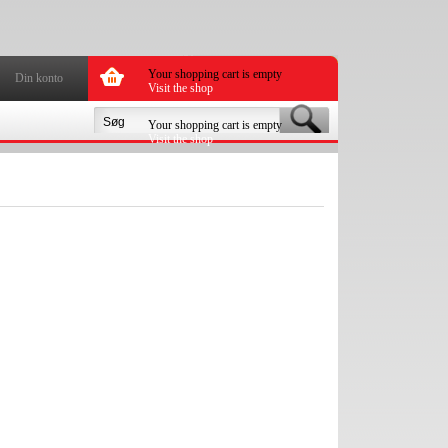
Your shopping cart is empty
Din konto
Visit the shop
Your shopping cart is empty
Visit the shop