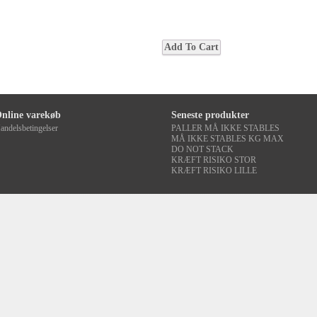
nline varekøb
Seneste produkter
andelsbetingelser
PALLER MÅ IKKE STABLES
MÅ IKKE STABLES KG MAX
DO NOT STACK
KRÆFT RISIKO STOR
KRÆFT RISIKO LILLE