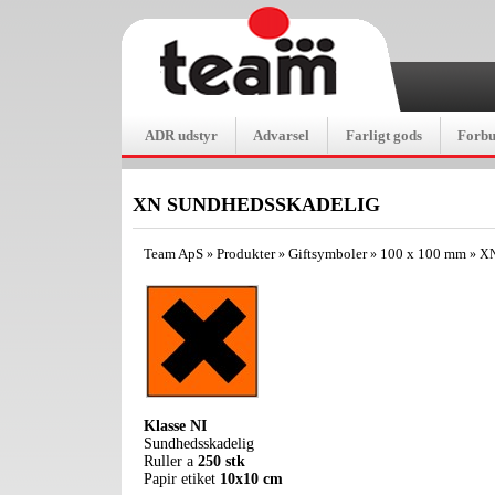
ADR udstyr
Advarsel
Farligt gods
Forb
XN SUNDHEDSSKADELIG
Team ApS
Produkter
Giftsymboler
100 x 100 mm
»
»
»
»
X
Klasse NI
Sundhedsskadelig
Ruller a
250 stk
Papir etiket
10x10 cm