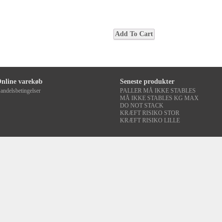
nline varekøb
Seneste produkter
andelsbetingelser
PALLER MÅ IKKE STABLES
MÅ IKKE STABLES KG MAX
DO NOT STACK
KRÆFT RISIKO STOR
KRÆFT RISIKO LILLE