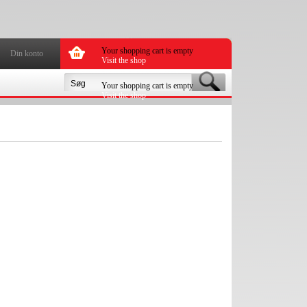
Your shopping cart is empty
Din konto
Visit the shop
Your shopping cart is empty
Visit the shop