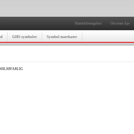
Handelsbetingelser
Om team Aps
ud
GHS symboler
Symbol mærkater
MILJØFARLIG