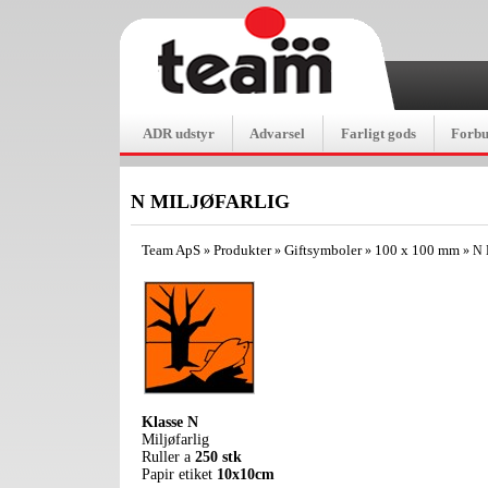
ADR udstyr
Advarsel
Farligt gods
Forb
N MILJØFARLIG
Team ApS
Produkter
Giftsymboler
100 x 100 mm
»
»
»
»
N 
Klasse N
Miljøfarlig
Ruller a
250 stk
Papir etiket
10x10cm