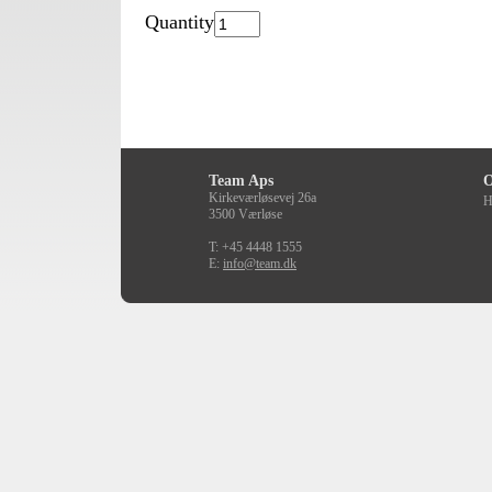
Quantity
Team Aps
O
Kirkeværløsevej 26a
H
3500 Værløse
T: +45 4448 1555
E:
info@team.dk