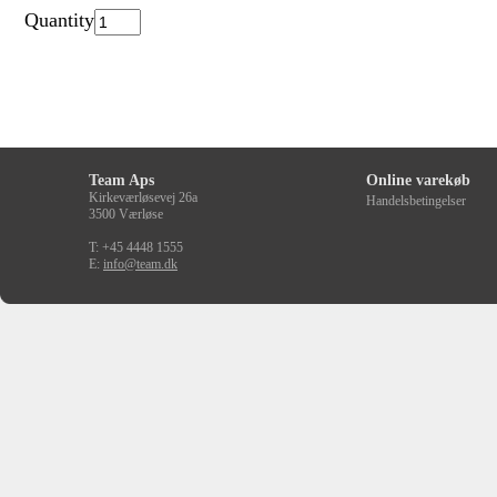
Quantity
Team Aps
Online varekøb
Kirkeværløsevej 26a
Handelsbetingelser
3500 Værløse
T: +45 4448 1555
E:
info@team.dk