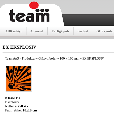
ADR udstyr
Advarsel
Farligt gods
Forbud
GHS symbol
EX EKSPLOSIV
Team ApS
Produkter
Giftsymboler
100 x 100 mm
»
»
»
»
EX EKSPLOSIV
Klasse EX
Eksplosiv
Ruller a
250 stk
Papir etiket
10x10 cm