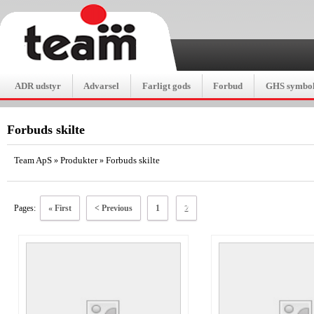
ADR udstyr
Advarsel
Farligt gods
Forbud
GHS symbol
Forbuds skilte
Team ApS
Produkter
Forbuds skilte
»
»
Pages:
« First
< Previous
1
2