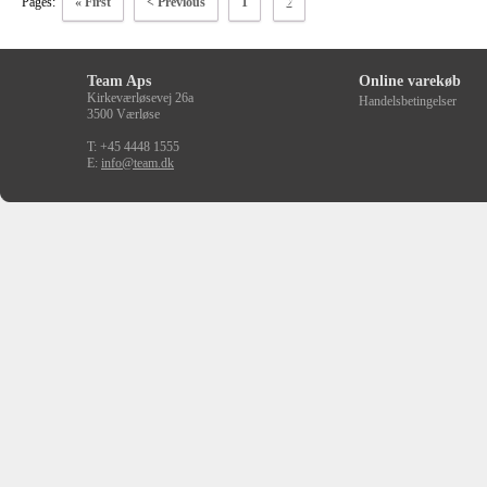
Pages:
« First
< Previous
1
2
Team Aps
Online varekøb
Kirkeværløsevej 26a
Handelsbetingelser
3500 Værløse
T: +45 4448 1555
E:
info@team.dk