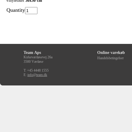
Vinyletiket
30x30 cm
Quantity
Team Aps
Online varekøb
Kirkeværløsevej 26a
Handelsbetingelser
3500 Værløse
T: +45 4448 1555
E:
info@team.dk