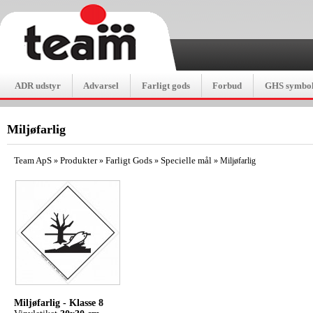
ADR udstyr
Advarsel
Farligt gods
Forbud
GHS symbol
Miljøfarlig
Team ApS
Produkter
Farligt Gods
Specielle mål
»
»
»
»
Miljøfarlig
Miljøfarlig -
Klasse 8