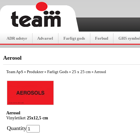
ADR udstyr
Advarsel
Farligt gods
Forbud
GHS symbol
Aerosol
Team ApS
Produkter
Farligt Gods
25 x 25 cm
»
»
»
»
Aerosol
Aerosol
Vinyletiket
25x12,5 cm
Quantity