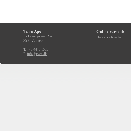
Team Aps
Online varekøb
Kirkeværløsevej 26a
Handelsbetingelser
3500 Værløse
T: +45 4448 1555
E:
info@team.dk