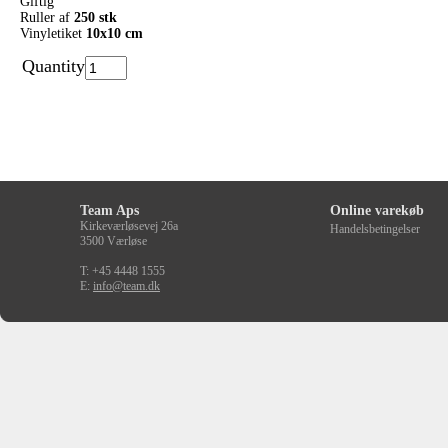
Giftig
Ruller af
250 stk
Vinyletiket
10x10 cm
Quantity
Team Aps
Online varekøb
Kirkeværløsevej 26a
Handelsbetingelser
3500 Værløse
T: +45 4448 1555
E:
info@team.dk