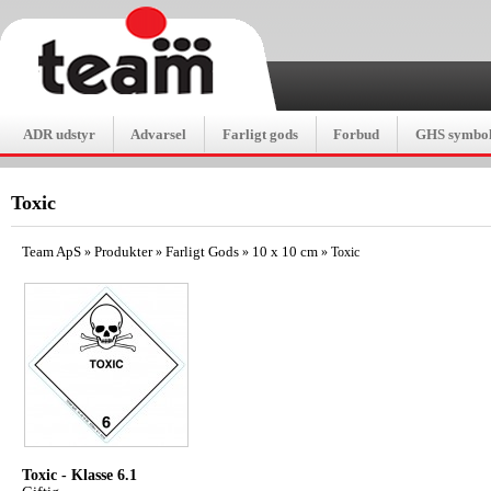
ADR udstyr
Advarsel
Farligt gods
Forbud
GHS symbol
Toxic
Team ApS
Produkter
Farligt Gods
10 x 10 cm
»
»
»
»
Toxic
Toxic -
Klasse 6.1