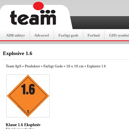
ADR udstyr
Advarsel
Farligt gods
Forbud
GHS symbol
Explosive 1.6
Team ApS
Produkter
Farligt Gods
10 x 10 cm
»
»
»
»
Explosive 1.6
Klasse 1.6 Eksplosiv