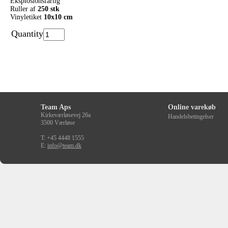
Eksplosionsfarlig
Ruller af
250 stk
Vinyletiket
10x10 cm
Quantity
Team Aps
Online varekøb
Kirkeværløsevej 26a
Handelsbetingelser
3500 Værløse
T: +45 4448 1555
E:
info@team.dk