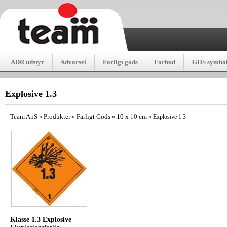
ADR udstyr
Advarsel
Farligt gods
Forbud
GHS symbol
Explosive 1.3
Team ApS
Produkter
Farligt Gods
10 x 10 cm
»
»
»
»
Explosive 1.3
Klasse 1.3 Explosive