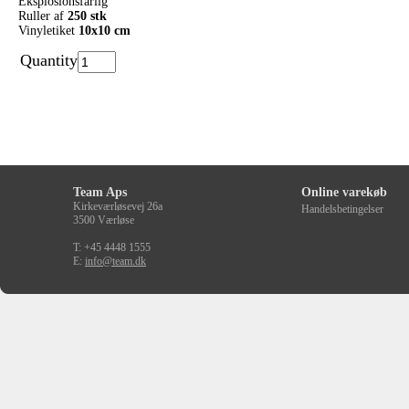
Eksplosionsfarlig
Ruller af
250 stk
Vinyletiket
10x10 cm
Quantity
Team Aps
Online varekøb
Kirkeværløsevej 26a
Handelsbetingelser
3500 Værløse
T: +45 4448 1555
E:
info@team.dk