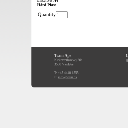
Enkeltvis
A4
Hård Plast
Quantity
Team Aps
O
Kirkeværløsevej 26a
H
3500 Værløse
T: +45 4448 1555
E:
info@team.dk