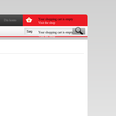
Your shopping cart is empty
Din konto
Visit the shop
Your shopping cart is empty
Visit the shop