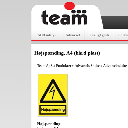
ADR udstyr
Advarsel
Farligt gods
Forb
Højspænding, A4 (hård plast)
Team ApS
Produkter
Advarsels Skilte
Advarselsskilte
»
»
»
Højspænding