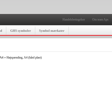
Handelsbetingelser
Om team Aps
ud
GHS symboler
Symbol mærkater
 A4
»
Højspænding, A4 (hård plast)