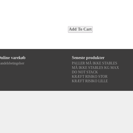
nline varekøb
Seneste produkter
andelsbetingelser
PALLER MÅ IKKE STABLES
MÅ IKKE STABLES KG MAX
DO NOT STACK
KRÆFT RISIKO STOR
KRÆFT RISIKO LILLE