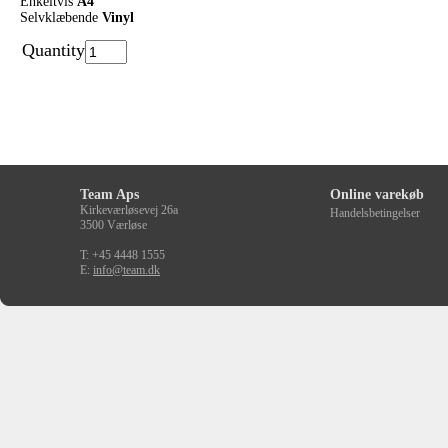
Enkeltvis
A4
Selvklæbende
Vinyl
Quantity
Team Aps
Online varekøb
Kirkeværløsevej 26a
Handelsbetingelser
3500 Værløse
T: +45 4448 1555
E:
info@team.dk