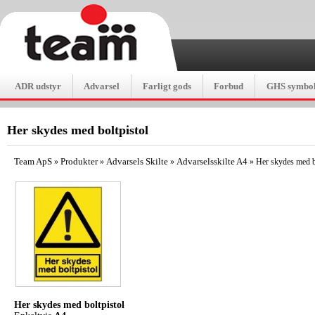
ADR udstyr
Advarsel
Farligt gods
Forbud
GHS symbol
Her skydes med boltpistol
Team ApS
Produkter
Advarsels Skilte
Advarselsskilte A4
»
»
»
»
Her skydes med b
Her skydes med boltpistol