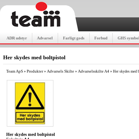
ADR udstyr
Advarsel
Farligt gods
Forbud
GHS symbol
Her skydes med boltpistol
Team ApS
Produkter
Advarsels Skilte
Advarselsskilte A4
»
»
»
»
Her skydes med b
Her skydes med boltpistol