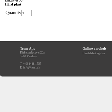
Enkeltvis
A4
Hård plast
Quantity
Team Aps
Online varekøb
Kirkeværløsevej 26a
Handelsbetingelser
3500 Værløse
T: +45 4448 1555
E:
info@team.dk