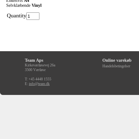
Enkeltvis
A4
Selvklæbende
Vinyl
Quantity
Team Aps
Online varekøb
Kirkeværløsevej 26a
Handelsbetingelser
3500 Værløse
T: +45 4448 1555
E:
info@team.dk