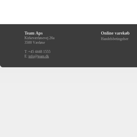
Team Aps
Online varekøb
Kirkeværløsevej 26a
Handelsbetingelser
3500 Værløse
T: +45 4448 1555
E:
info@team.dk