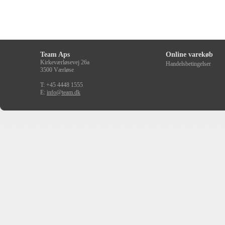
Team Aps
Online varekøb
Kirkeværløsevej 26a
Handelsbetingelser
3500 Værløse
T: +45 4448 1555
E:
info@team.dk