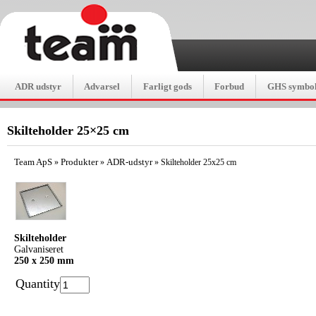
ADR udstyr
Advarsel
Farligt gods
Forbud
GHS symbol
Skilteholder 25×25 cm
Team ApS
Produkter
ADR-udstyr
»
»
»
Skilteholder 25x25 cm
Skilteholder
Galvaniseret
250 x 250 mm
Quantity