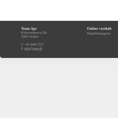
Team Aps
Online varekøb
Kirkeværløsevej 26a
Handelsbetingelser
3500 Værløse
T: +45 4448 1555
E:
info@team.dk